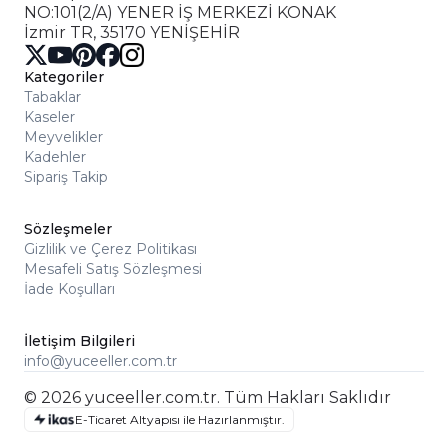
NO:101(2/A) YENER İŞ MERKEZİ KONAK
İzmir TR, 35170 YENİŞEHİR
Kategoriler
Tabaklar
Kaseler
Meyvelikler
Kadehler
Sipariş Takip
Sözleşmeler
Gizlilik ve Çerez Politikası
Mesafeli Satış Sözleşmesi
İade Koşulları
İletişim Bilgileri
info@yuceeller.com.tr
© 2026 yuceeller.com.tr. Tüm Hakları Saklıdır
E-Ticaret Altyapısı ile Hazırlanmıştır.