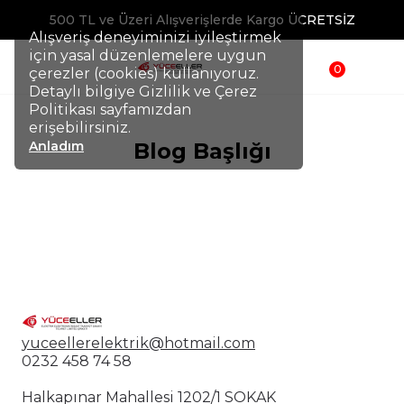
500 TL ve Üzeri Alışverişlerde Kargo ÜCRETSİZ
Alışveriş deneyiminizi iyileştirmek
için yasal düzenlemelere uygun
0
çerezler (cookies) kullanıyoruz.
Detaylı bilgiye Gizlilik ve Çerez
Politikası sayfamızdan
erişebilirsiniz.
Anladım
Blog Başlığı
yuceellerelektrik@hotmail.com
0232 458 74 58
Halkapınar Mahallesi 1202/1 SOKAK