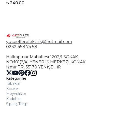
₺ 240.00
yuceellerelektrik@hotmail.com
0232 458 74 58
Halkapınar Mahallesi 1202/1 SOKAK
NO:101(2/A) YENER İŞ MERKEZİ KONAK
İzmir TR, 35170 YENİŞEHİR
Kategoriler
Tabaklar
Kaseler
Meyvelikler
Kadehler
Sipariş Takip