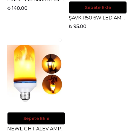
Sepete Ekle
₺ 140.00
ŞAVK R50 6W LED AMPUL 420 LUMEN 3000K - GÜNIŞIĞI
₺ 95.00
Sepete Ekle
NEWLIGHT ALEV AMPUL 7W LED - 3 FONKSİYONLU