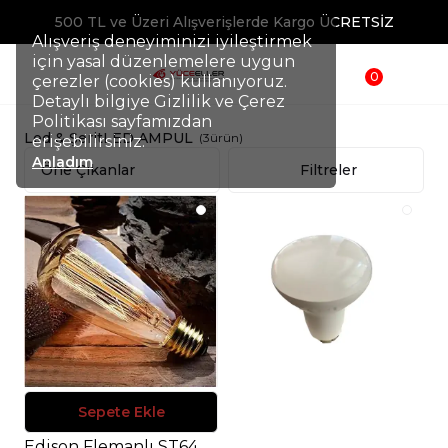
500 TL ve Üzeri Alışverişlerde Kargo ÜCRETSİZ
Alışveriş deneyiminizi iyileştirmek
için yasal düzenlemelere uygun
0
çerezler (cookies) kullanıyoruz.
Detaylı bilgiye Gizlilik ve Çerez
Politikası sayfamızdan
Led & Şerit
LED AMPUL
(
3
ürün
)
erişebilirsiniz.
Anladım
Filtreler
Sepete Ekle
Edison Flemanlı ST64 Rustik 40W E27 Duy Dekoratif Armut Ampul