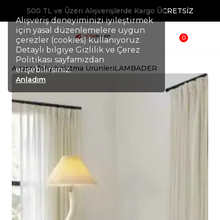
500 TL ve Üzeri Alışverişlerde Kargo ÜCRETSİZ
Alışveriş deneyiminizi iyileştirmek
için yasal düzenlemelere uygun
0
çerezler (cookies) kullanıyoruz.
Detaylı bilgiye Gizlilik ve Çerez
Politikası sayfamızdan
Anasayfa
Aydınlatma Ürünleri
LAMBADER
erişebilirsiniz.
Anladım