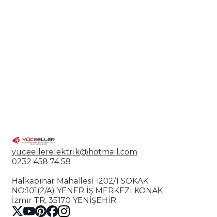
yuceellerelektrik@hotmail.com
0232 458 74 58
Halkapınar Mahallesi 1202/1 SOKAK
NO:101(2/A) YENER İŞ MERKEZİ KONAK
İzmir TR, 35170 YENİŞEHİR