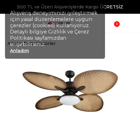
500 TL ve Üzeri Alışverişlerde Kargo ÜCRETSİZ
Alışveriş deneyiminizi iyileştirmek
için yasal düzenlemelere uygun
0
çerezler (cookies) kullanıyoruz.
Detaylı bilgiye Gizlilik ve Çerez
Politikası sayfamızdan
Anasayfa
Vantilatörler
erişebilirsiniz.
Anladım