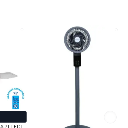
VANTİ KCF306 30w 42” SMART LEDLİ MODERN VANTİLATÖR