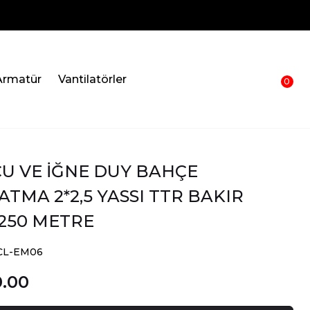
Armatür
Vantilatörler
0
U VE İĞNE DUY BAHÇE
TMA 2*2,5 YASSI TTR BAKIR
250 METRE
YCL-EM06
0.00