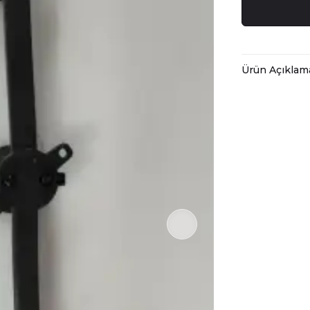
Ürün Açıklam
2x2,5 mm Yass
Ürün fiyatımız
Sert yapılı yas
KESİT: 2x2,5 
Maksimum Ça
Maksimum Kıs
İletken Tipi:
Yalıtım Malz