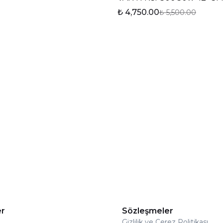
₺ 4,750.00
₺ 5,500.00
er
Sözleşmeler
Gizlilik ve Çerez Politikası