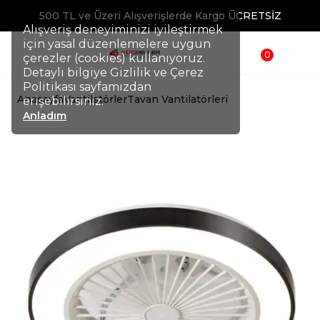
500 TL ve Üzeri Alışverişlerde Kargo ÜCRETSİZ
Alışveriş deneyiminizi iyileştirmek
için yasal düzenlemelere uygun
0
çerezler (cookies) kullanıyoruz.
Detaylı bilgiye Gizlilik ve Çerez
Politikası sayfamızdan
Anasayfa
Vantilatörler
Tavan Vantilatörleri
erişebilirsiniz.
Anladım