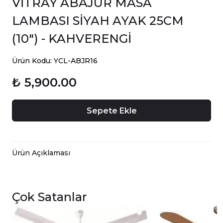
VİTRAY ABAJUR MASA
LAMBASI SİYAH AYAK 25CM
(10") - KAHVERENGİ
Ürün Kodu: YCL-ABJR16
₺ 5,900.00
Sepete Ekle
Ürün Açıklaması
Evinizin her köşesine sanat katın!
retro barok
El emeğiyle hazırlanmış bu
tarzı vitray masa
Çok Satanlar
lambaları, nostalji ve zarafeti bir araya getiriyor. Renkli
camların loş ışıkla dansı, oturma ya da yatak odanıza
büyülü bir ambiyans sunuyor.