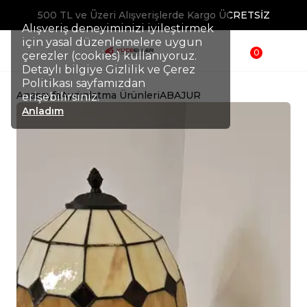
500 TL ve Üzeri Alışverişlerde Kargo ÜCRETSİZ
Alışveriş deneyiminizi iyileştirmek
için yasal düzenlemelere uygun
0
çerezler (cookies) kullanıyoruz.
Detaylı bilgiye Gizlilik ve Çerez
Politikası sayfamızdan
Anasayfa
Aydınlatma Ürünleri
ABAJUR
erişebilirsiniz.
Anladım