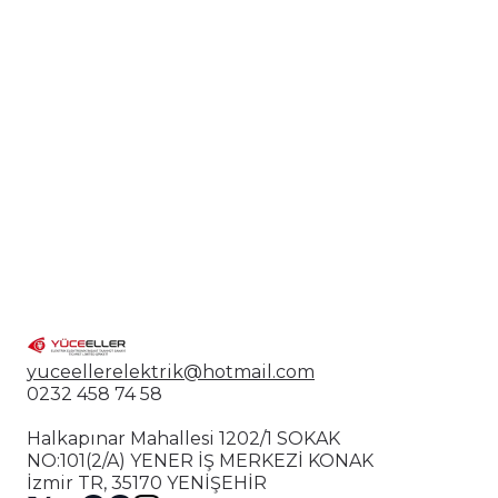
✔ Modern ve zarif tasarım
✔ Opal cam ile yumuşak ışık dağılımı
✔ Uzun masa ve ada mutfak için ideal
✔ Dekoratif ve dikkat çekici görünüm
✔ Modern ve lüks dekorasyon uyumu
📍 Kullanım Alanları
Yemek masası üstü
Mutfak ada aydınlatması
Restoran ve kafe dekorasyonu
Ofis toplantı masası
Modern salon projeleri
yuceellerelektrik@hotmail.com
0232 458 74 58
Halkapınar Mahallesi 1202/1 SOKAK
NO:101(2/A) YENER İŞ MERKEZİ KONAK
İzmir TR, 35170 YENİŞEHİR