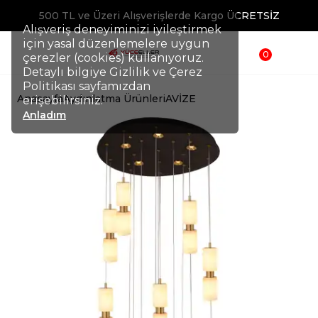
500 TL ve Üzeri Alışverişlerde Kargo ÜCRETSİZ
Alışveriş deneyiminizi iyileştirmek
için yasal düzenlemelere uygun
0
çerezler (cookies) kullanıyoruz.
Detaylı bilgiye Gizlilik ve Çerez
Politikası sayfamızdan
Anasayfa
Aydınlatma Ürünleri
AVİZE
erişebilirsiniz.
Anladım