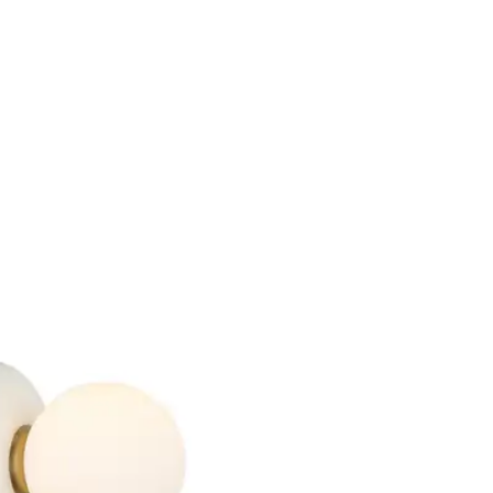
✔ Dekoratif cam 
✔ Yumuşak ve hom
✔ Minimal ve şık
✔ Modern iç mek
📍 Kullanım Alanla
Salon
Yemek masası üz
Oturma odası
Yatak odası
Kafe ve restora