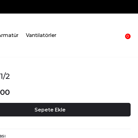
Armatür
Vantilatörler
0
1/2
.00
Sepete Ekle
ası