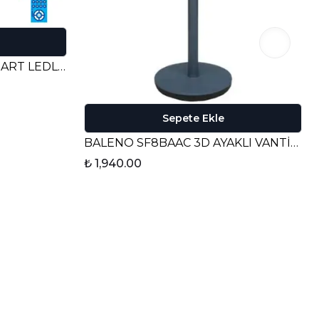
VANTİ KCF306 30w 42” SMART LEDLİ MODERN VANTİLATÖR
Sepete Ekle
BALENO SF8BAAC 3D AYAKLI VANTİLATÖR - KOYU GRİ
₺ 1,940.00