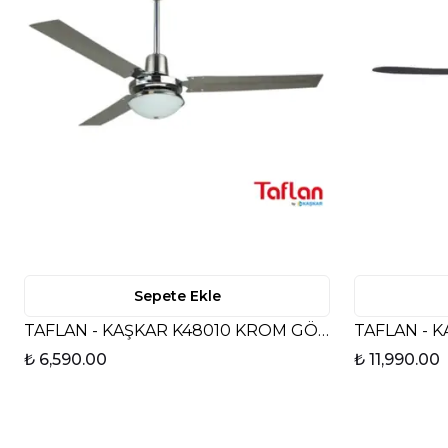
Sepete Ekle
TAFLAN - KAŞKAR K48010 KROM GÖVDE LAMBALI TAVAN VANTİLATÖRÜ
₺ 6,590.00
₺ 11,990.00