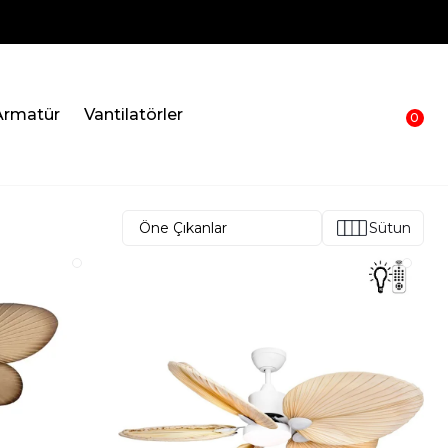
Armatür
Vantilatörler
0
Sütun