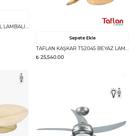
TAFLAN - KAŞKAR T52040L LAMBALI UZAKTAN KUMANDALI TAVAN VANTİLATÖRÜ
Sepete Ekle
TAFLAN KAŞKAR T52045 BEYAZ LAMBALI
₺ 25,540.00