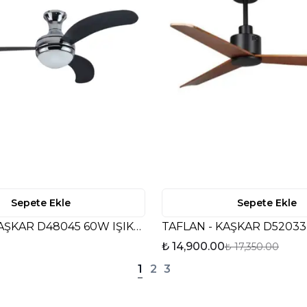
Sepete Ekle
Sepete Ekle
TAFLAN - KAŞKAR D48045 60W IŞIKLI METALİK KROM GÖVDE KUMANDALI TAVAN VANTİLATÖRÜ
₺ 14,900.00
₺ 17,350.00
1
2
3