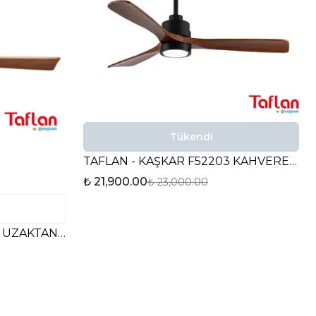
Tükendi
TAFLAN - KAŞKAR F52203 KAHVERENGİ UZAKTAN KUMANDALI LAMBALI TAVAN VANTİLATÖRÜ
₺ 21,900.00
₺ 23,000.00
TAFLAN - KAŞKAR D52033 UZAKTAN KUMANDALI TAVAN VANTİLATÖRÜ