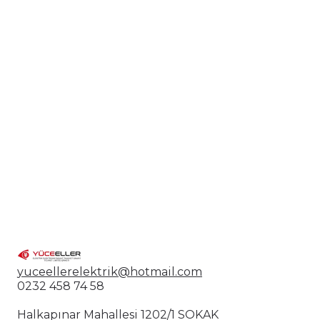
Işık kaynagı: Led 40W
Yükseklik: Ayarlanabilir kablo sistemi
Montaj: Tavana sabit kolay kurulum
💎 Neden Bu Model?
✔ Modern ve şık gold tasarım
✔ Opal cam küre ile yumuşak ışık dağılımı
✔ Yüksek tavanlı alanlar için ideal
✔ Dekoratif ve dikkat çekici görünüm
✔ Modern iç mekân dekorasyonları ile uyum
📍 Kullanım Alanları
Merdiven boşluğu
Dubleks ev girişleri
Salon ve oturma odası
Otel ve lobi aydınlatmaları
Restoran ve kafe dekorasyonu
yuceellerelektrik@hotmail.com
0232 458 74 58
Halkapınar Mahallesi 1202/1 SOKAK