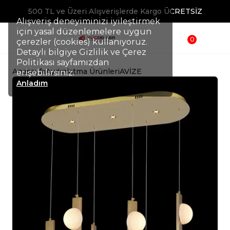
500 TL ve Üzeri Alışverişlerde Kargo ÜCRETSİZ
Alışveriş deneyiminizi iyileştirmek
için yasal düzenlemelere uygun
0
çerezler (cookies) kullanıyoruz.
Detaylı bilgiye Gizlilik ve Çerez
Politikası sayfamızdan
Anasayfa
Aydınlatma Ürünleri
AVİZE
erişebilirsiniz.
Anladım